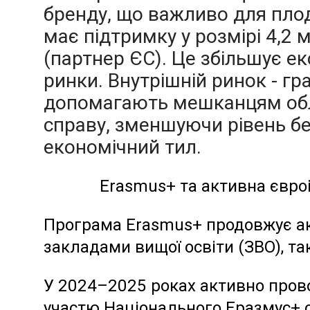
бренду, що важливо для пло
має підтримку у розмірі 4,2 
(партнер ЄС). Це збільшує ек
ринки. Внутрішній ринок - гр
допомагають мешканцям обл
справу, зменшуючи рівень б
економічний тил.
Erasmus+ та активна євроі
Програма Erasmus+ продовжує а
закладами вищої освіти (ЗВО), т
У 2024–2025 роках активно прово
участю Національного Еразмус+ о