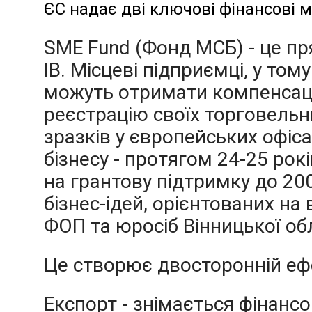
ЄС надає дві ключові фінансові 
SME Fund (Фонд МСБ) - це пр
ІВ. Місцеві підприємці, у том
можуть отримати компенсаці
реєстрацію своїх торговель
зразків у європейських офіс
бізнесу - протягом 24-25 ро
на грантову підтримку до 200
бізнес-ідей, орієнтованих на
ФОП та юросіб Вінницької обл
Це створює двосторонній еф
Експорт - знімається фінансо