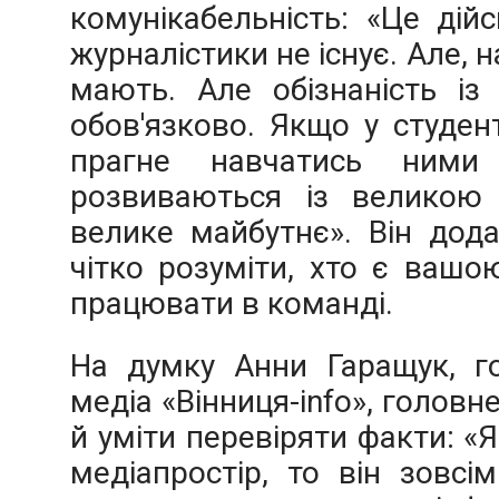
комунікабельність: «Це дійс
журналістики не існує. Але, н
мають. Але обізнаність із
обов'язково. Якщо у студент
прагне навчатись ними 
розвиваються із великою 
велике майбутнє». Він дода
чітко розуміти, хто є вашо
працювати в команді.
На думку Анни Гаращук, го
медіа «Вінниця-info», головн
й уміти перевіряти факти: «
медіапростір, то він зовс