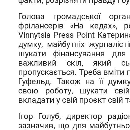
факти, розрізняти правду і б
Голова громадської органі
фрілансерів «На кедах», р
Vinnytsia Press Point Катерин
думку, майбутніх журналіст
шукати фінансування для 
важливий скіл, який сь
пропускається. Треба вміти п
Гуфельд. Також на її думк
свою роботу, шукати сві
вкладати у свій проєкт свій 
Ігор Голуб, директор радіо
зазначив, що для майбутньо