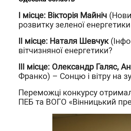
І місце: Вікторія Майніч
(Нови
розвитку зеленої енергетики 
ІІ місце: Наталя Шевчук
(Інфо
вітчизняної енергетики?
ІІІ місце: Олександр Галяс, 
Франко) – Сонцю і вітру на з
Переможці конкурсу отримали
ПЕБ та ВОГО «Вінницький пр