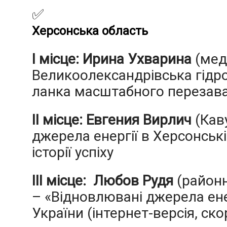
✅
Херсонська область
І місце: Ирина Ухварина
(мед
Великоолександрівська гідр
ланка масштабного перезав
ІІ місце: Евгения Вирлич
(Каву
джерела енергії в Херсонські
історії успіху
ІІІ місце: Любов Рудя
(районн
– «Відновлювані джерела ене
України (інтернет-версія, ск