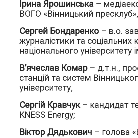
Ірина Ярошинська
– медіаекс
ВОГО «Вінницький пресклуб»
Сергей Бондаренко
– в.о. за
журналістики та соціальних 
національного університету і
В’ячеслав Комар
– д.т.н., п
станцій та систем Вінницько
університету,
Сергій Кравчук
– кандидат те
KNESS Energy;
Віктор Дядькович
– голова «